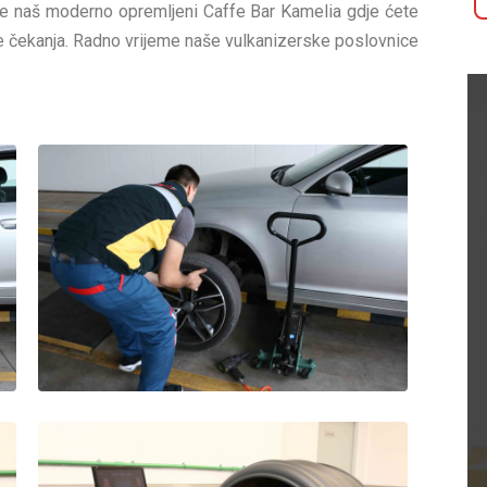
 je naš moderno opremljeni Caffe Bar Kamelia gdje ćete
eme čekanja. Radno vrijeme naše vulkanizerske poslovnice