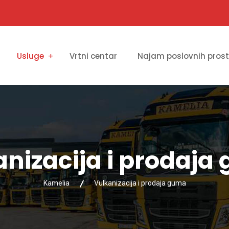
Usluge
Vrtni centar
Najam poslovnih pros
anizacija i prodaja
Kamelia
Vulkanizacija i prodaja guma