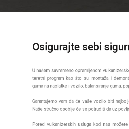
Osigurajte sebi sigur
U našem savremeno opremljenom vulkanizerskom
teretni program kao što su: montaža i demon
guma na naplatke i vozilo, balansiranje guma, po
Garantujemo vam da će vaše vozilo biti najbolj
Naše stručno osoblje će se potruditi da uz povljn
Pored vulkanizerskih usluga kod nas možete k