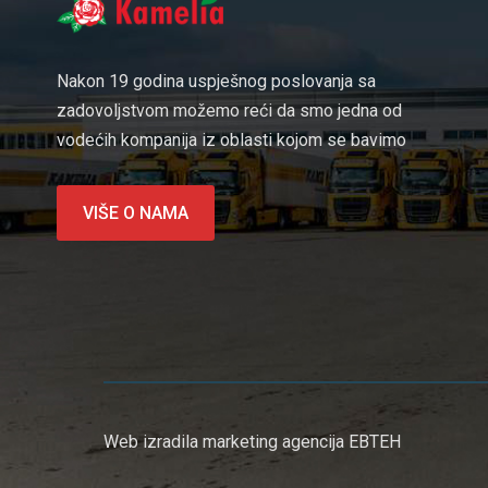
Nakon 19 godina uspješnog poslovanja sa
zadovoljstvom možemo reći da smo jedna od
vodećih kompanija iz oblasti kojom se bavimo
VIŠE O NAMA
Web izradila marketing agencija EBTEH