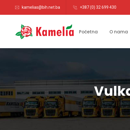
kamelias@bih.net.ba
+387 (0) 32 699 430
Početna
O nama
Vulk