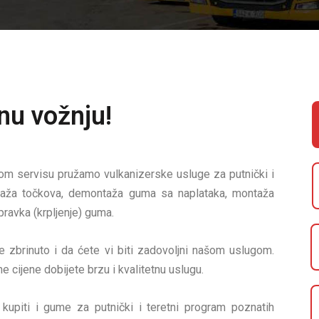
nu vožnju!
 servisu pružamo vulkanizerske usluge za putnički i
taža točkova, demontaža guma sa naplataka, montaža
pravka (krpljenje) guma.
e zbrinuto i da ćete vi biti zadovoljni našom uslugom.
e cijene dobijete brzu i kvalitetnu uslugu.
upiti i gume za putnički i teretni program poznatih