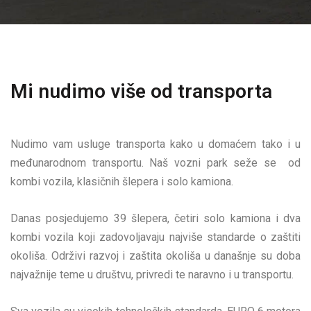
Mi nudimo više od transporta
Nudimo vam usluge transporta kako u domaćem tako i u
međunarodnom transportu. Naš vozni park seže se od
kombi vozila, klasičnih šlepera i solo kamiona.
Danas posjedujemo 39 šlepera, četiri solo kamiona i dva
kombi vozila koji zadovoljavaju najviše standarde o zaštiti
okoliša. Održivi razvoj i zaštita okoliša u današnje su doba
najvažnije teme u društvu, privredi te naravno i u transportu.