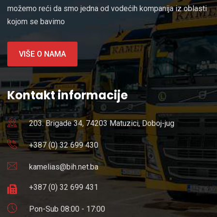
možemo reći da smo jedna od vodećih kompanija iz oblasti
kojom se bavimo
VIŠE O NAMA
Kontakt informacije
203. Brigade 34, 74203 Matuzici, Doboj-jug
+387 (0) 32 699 430
kamelias@bih.net.ba
+387 (0) 32 699 431
Pon-Sub 08:00 - 17:00