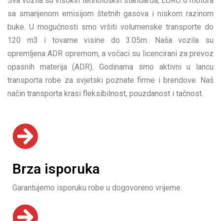
Sva vozila su visokih tehnoloških standarda, EURO 6 motora
sa smanjenom emisijom štetnih gasova i niskom razinom
buke. U mogućnosti smo vršiti volumenske transporte do
120 m3 i tovarne visine do 3.05m. Naša vozila su
opremljena ADR opremom, a vočaci su licencirani za prevoz
opasnih materija (ADR). Godinama smo aktivni u lancu
transporta robe za svjetski poznate firme i brendove. Naš
način transporta krasi fleksibilnost, pouzdanost i tačnost.
Brza isporuka
Garantujemo isporuku robe u dogovoreno vrijeme.