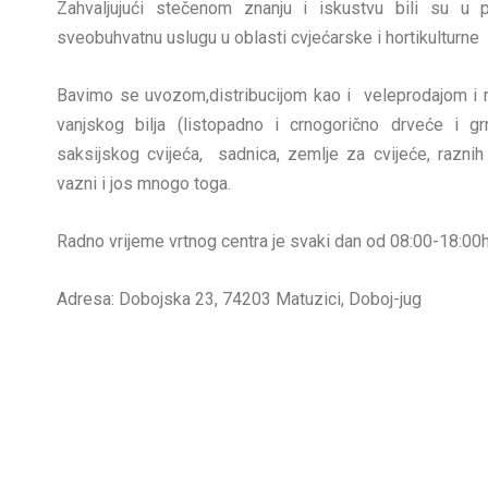
Zahvaljujući stečenom znanju i iskustvu bili su u pr
sveobuhvatnu uslugu u oblasti cvjećarske i hortikulturne 
Bavimo se uvozom,distribucijom kao i veleprodajom i
vanjskog bilja (listopadno i crnogorično drveće i grm
saksijskog cvijeća, sadnica, zemlje za cvijeće, raznih 
vazni i jos mnogo toga.
Radno vrijeme vrtnog centra je svaki dan od 08:00-18:00h
Adresa: Dobojska 23, 74203 Matuzici, Doboj-jug