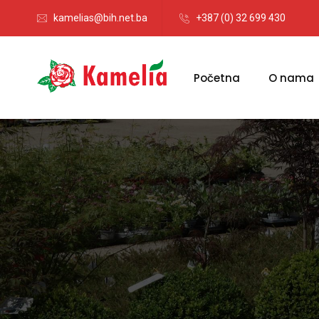
kamelias@bih.net.ba
+387 (0) 32 699 430
Početna
O nama