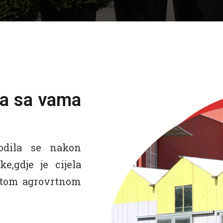
ia sa vama
odila se nakon
,gdje je cijela
atom agrovrtnom