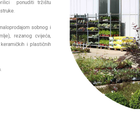
ilici ponuditi tržištu
struke.
 maloprodajom sobnog i
lje), rezanog cvijeća,
keramičkih i plastičnih
.