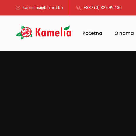
kamelias@bih.net.ba
+387 (0) 32 699 430
Početna
O nama